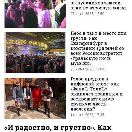
выпускников зажгли
огни во взрослую жизнь
27 июня 2026, 12:50
во
Небо в такт и место для
грусти: как
Екатеринбург в
компании зрителей со
всей России встретил
«Уральскую ночь
музыки»
Вконтакте
20 июня 2026, 12:04
Голос предков в
цифровой эпохе: как
«ФолкЪ-ТолкЪ»
оживляет традиции и
воскрешает самую
хрупкую часть
наследия?
14 июня 2026, 17:35
«И радостно, и грустно». Как