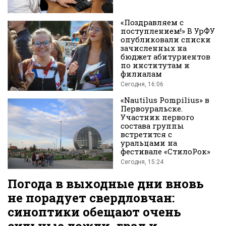
«Поздравляем с
поступлением!» В УрФУ
опубликовали списки
зачисленных на
бюджет абитуриентов
по институтам и
филиалам
Сегодня, 16:06
«Nautilus Pompilius» в
Первоуральске.
Участник первого
состава группы
встретится с
уральцами на
фестивале «СтилоРок»
Сегодня, 15:24
Погода в выходные дни вновь
не порадует свердловчан:
синоптики обещают очень
сильные дожди, град и