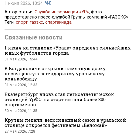
1 июня 2026, 10:34
Автор статьи:
Служба информации «УР»
, фото:
предоставлено пресс-службой Группы компаний «ГАЗЭКС»
Теги:
спорт
,
газэкс
,
спартакиада
Поделиться
Связанные новости
1 июня на стадионе «Урала» определят сильнейших
юных футболистов города
31 мая 2026, 15:44
В Богдановиче открыли памятную доску,
посвященную легендарному уральскому
во
конькобежцу
31 мая 2026, 12:33
Екатеринбург вновь стал легкоатлетической
столицей УрФО: на старт вышли более 800
спортсменов
30 мая 2026, 11:35
Крутим педали: велосипедный сезон в уральской
столице откроется фестивалем «Веломай»
Вконтакте
27 мая 2026, 7:28