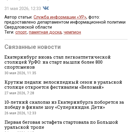
31 мая 2026, 12:33
Автор статьи:
Служба информации «УР»
, фото:
предоставлено департаментом информационной политики
Свердловской области
Поделиться
Теги:
спорт
,
памятная доска
,
чемпион
Связанные новости
Екатеринбург вновь стал легкоатлетической
столицей УрФО: на старт вышли более 800
спортсменов
30 мая 2026, 11:35
во
Крутим педали: велосипедный сезон в уральской
столице откроется фестивалем «Веломай»
27 мая 2026, 7:28
10-летний скалолаз из Екатеринбурга поборется за
победу в финале шоу «Суперниндзя. Дети»
26 мая 2026, 12:33
Первая беговая эстафета стартовала по Большой
уральской тропе
Вконтакте