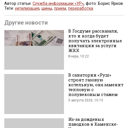
Автор статьи:
Служба информации «УР»
, фото: Борис Ярков
Теги:
уитилизация
,
шины
,
прием
,
переработка
Поделиться
Другие новости
В Госдуме рассказали,
кто и когда будет
получать электронные
квитанции за услуги
ЖКХ
Вчера, 10:22
во
В санатории «Руш»
строят газовую
котельную, она заменит
тепловую с
полувековым стажем
5 августа 2026, 10:15
Вконтакте
Из-за дождевых
паводков в Каменске-