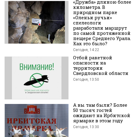
«Дружба» длиною более
километра. В
природном парке
«Оленьи ручьи»
спелеологи
разработали маршрут
по самой протяженной
пещере Среднего Урала.
Как это было?
во
Сегодня, 14:22
Отбой ракетной
опасности на
территории
Свердловской области
Сегодня, 13:50
Вконтакте
А вы там были? Более
50 тысяч гостей
ожидают на Ирбитской
ярмарке в этом году
Сегодня, 13:30