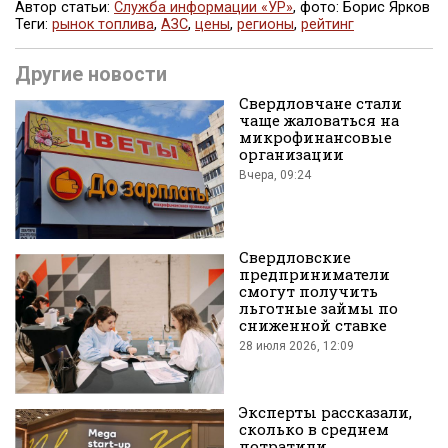
Автор статьи:
Служба информации «УР»
, фото: Борис Ярков
Теги:
рынок топлива
,
АЗС
,
цены
,
регионы
,
рейтинг
Поделиться
Другие новости
Свердловчане стали
чаще жаловаться на
микрофинансовые
организации
Вчера, 09:24
во
Свердловские
предприниматели
смогут получить
льготные займы по
сниженной ставке
28 июля 2026, 12:09
Вконтакте
Эксперты рассказали,
сколько в среднем
потратили