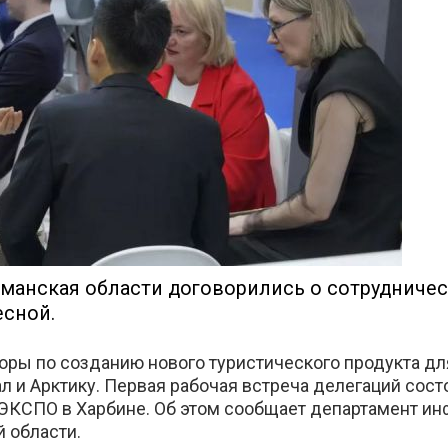
е
манская области договорились о сотрудничес
есной.
оры по созданию нового туристического продукта для
л и Арктику. Первая рабочая встреча делегаций сос
 ЭКСПО в Харбине. Об этом сообщает департамент и
 области.