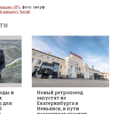
мации «УР»
, фото: све.рф
й маршрут
,
Китай
ся
ти
воды и
Новый ретропоезд
м
запустят из
ы для
Екатеринбурга в
е
б
Невьянск, в пути
й
пассажиров угостят