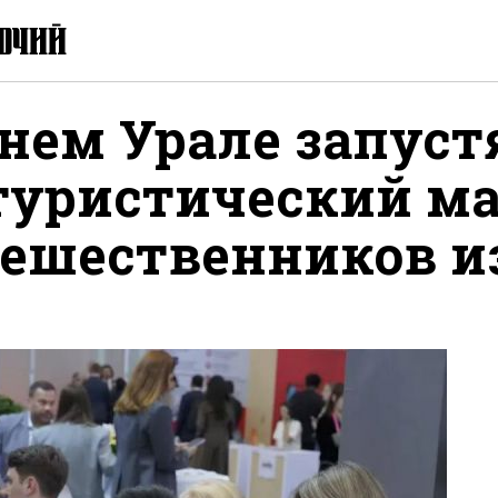
нем Урале запуст
туристический м
тешественников и
ся