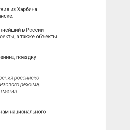
вие из Харбина
нске.
упнейший в России
оекты, а также объекты
енин», поездку
ения российско-
визового режима,
отметил
чам национального