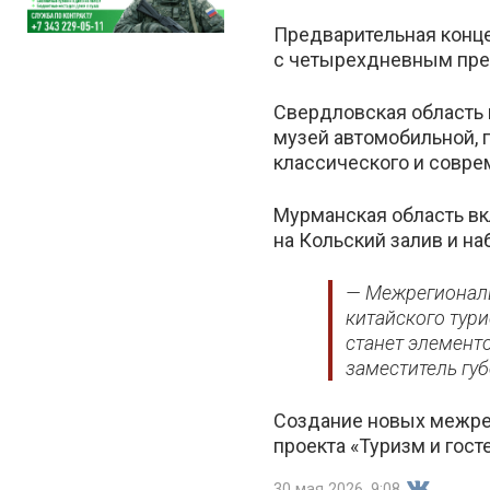
Предварительная конц
с четырехдневным пре
Свердловская область 
музей автомобильной, 
классического и совре
Мурманская область вк
на Кольский залив и н
— Межрегиональ
китайского тур
станет элемент
заместитель гу
Создание новых межре
проекта «Туризм и гост