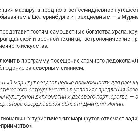
епция маршрута предполагает семидневное путешест
быванием в Екатеринбурге и трехдневным — в Мурма
представит гостям самоцветные богатства Урала, кр
гражданской и военной техники, гастрономические пр
менного искусства.
лючит в программу посещение атомного ледокола «Л
аблюдение за северным сиянием.
ный маршрут создаст новые возможности для расшир
истического сотрудничества в условиях продления без
ом культурной дипломатии и делового партнерства, — 
бернатора Свердловской области Дмитрий Ионин.
гиональных туристических маршрутов отвечает зада
еприимство».