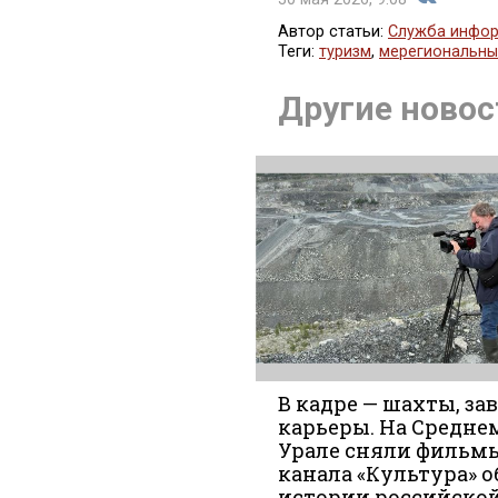
30 мая 2026, 9:08
Автор статьи:
Служба инфор
Теги:
туризм
,
мерегиональны
Поделить
Другие новос
во
В кадре — шахты, за
карьеры. На Средне
Урале сняли фильм
Вконтакт
канала «Культура» о
истории российско