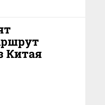
ят
аршрут
з Китая