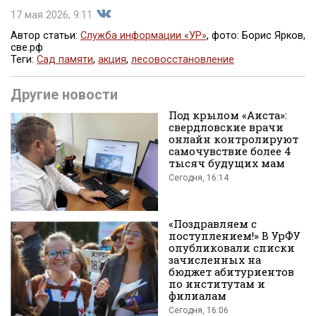
17 мая 2026, 9:11
Автор статьи:
Служба информации «УР»
, фото: Борис Ярков,
све.рф
Теги:
Сад памяти
,
акция
,
лесовосстановление
Поделиться
Другие новости
Под крылом «Аиста»:
свердловские врачи
онлайн контролируют
самочувствие более 4
тысяч будущих мам
Сегодня, 16:14
во
«Поздравляем с
поступлением!» В УрФУ
опубликовали списки
зачисленных на
бюджет абитуриентов
по институтам и
филиалам
Вконтакте
Сегодня, 16:06