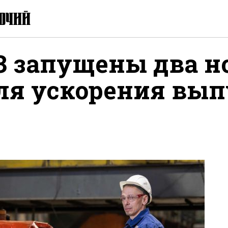
З запущены два н
ля ускорения вып
ься