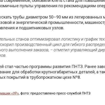
а современное, обновили клеть стана для повышения 
номичные пульты управления по рекомендациям опе
пускать трубы диаметром 50–90 мм из легированных 
азовой и энергетической промышленности, машиностр
авления и подшипниковых узлов.
тельных станов оптимизировал логистику и график те
ускорил производственный цикл для гибкого распредел
ного выполнения заказов, – отметил управляющий ди
ов.
й стал частью программы развития ПНТЗ. Ранее зав
ание для обработки крупногабаритных деталей, а та
ых покрытий в трубопрокатном цехе Nº8.
мации «УР»
, фото: предоставлено пресс-службой ПНТЗ
ься