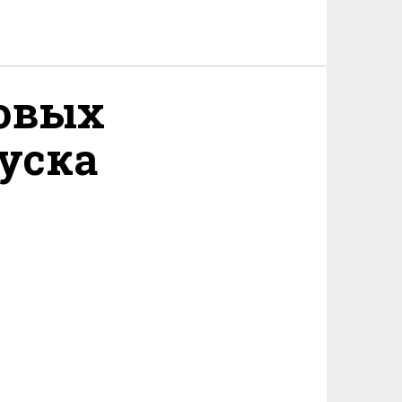
овых
уска