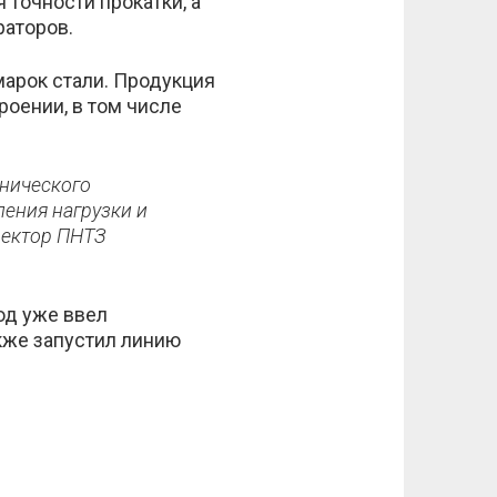
точности прокатки, а
раторов.
марок стали. Продукция
оении, в том числе
хнического
ения нагрузки и
ректор ПНТЗ
од уже ввел
кже запустил линию