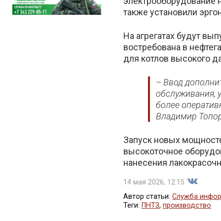
электрооборудование н
также установили эрго
На агрегатах будут вы
востребована в нефтег
для котлов высокого д
– Ввод дополни
обслуживания, 
более оператив
Владимир Топор
Запуск новых мощносте
высокоточное оборудов
нанесения лакокрасочн
14 мая 2026, 12:15
Автор статьи:
Служба инфор
Теги:
ПНТЗ
,
производство
Поделит