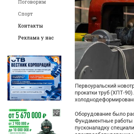
Поговорим
Спорт
Контакты
во
Реклама у нас
Вконтак
Первоуральский новотр
прокатки труб (ХПТ-90
холоднодеформированны
Оборудование было ра
Фундаментные работы в
пусконаладку специали