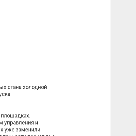
ых стана холодной
уска
 площадках.
м управления и
ях уже заменили