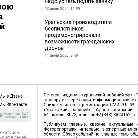
надо успеть подать заявку
вою
13 июля 2026, 11:39
а
Уральские производители
ий
беспилотников
продемонстрировали
возможности гражданских
дронов
11 июня 2026, 8:49
Сетевое издание «уральский-рабочий.рф» (
Мы в Дзене
надзору в сфере связи, информационных тех
Мы ВКонтакте
Свидетельство о регистрации СМИ ЭЛ № ФС
«Уральский рабочий». Адрес редакции: 6
Нашли ошибку?
54, помещ. 3022, телефон +7 (343) 3820152. Г
Ctrl/Cmd + Enter
Публикуем главные, свежие, актуальные н
Фоторепортажи, интервью, экспертные мнен
а котором
области. Обзор событий на главные темы общ
ьзует в своей