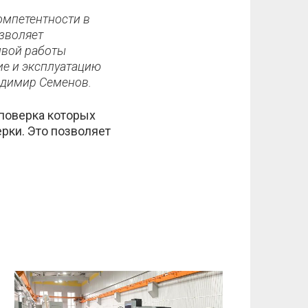
омпетентности в
озволяет
ивой работы
ие и эксплуатацию
адимир Семенов.
поверка которых
ки. Это позволяет