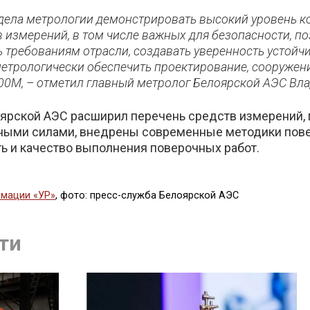
тдела метрологии демонстрировать высокий уровень к
в измерений, в том числе важных для безопасности, п
ь требованиям отрасли, создавать уверенность устойч
метрологически обеспечить проектирование, сооружен
00М, – отметил главный метролог Белоярской АЭС Вл
ярской АЭС расширил перечень средств измерений, 
ными силами, внедрены современные методики повер
ь и качество выполнения поверочных работ.
мации «УР»
, фото: пресс-служба Белоярской АЭС
литься
ти