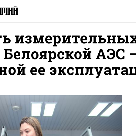
ть измерительны
 Белоярской АЭС —
ной ее эксплуата
литься