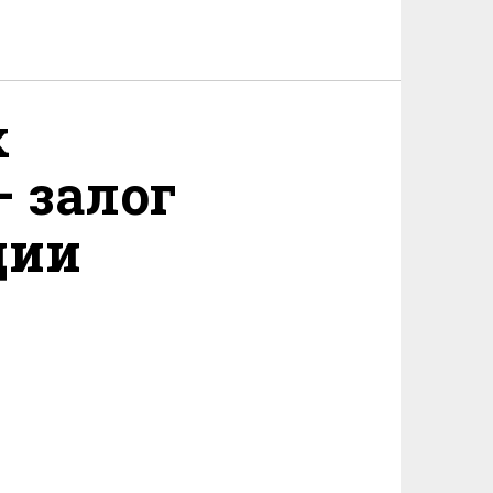
х
 залог
ции