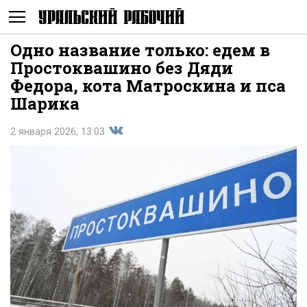
Одно название только: едем в
Не
Простоквашино без Дяди
Федора, кота Матроскина и пса
Шарика
2 января 2026, 13:03
Поделиться
показывать
во