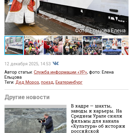
Фото: Ельцова Елена
12 декабря 2025, 14:53
Автор статьи:
Служба информации «УР»
, фото: Елена
Ельцова
Теги:
Дед Мороз
,
поезд
,
Екатеринбург
Поделиться
Другие новости
В кадре — шахты,
заводы и карьеры. На
Среднем Урале сняли
фильмы для канала
«Культура» об истории
российской