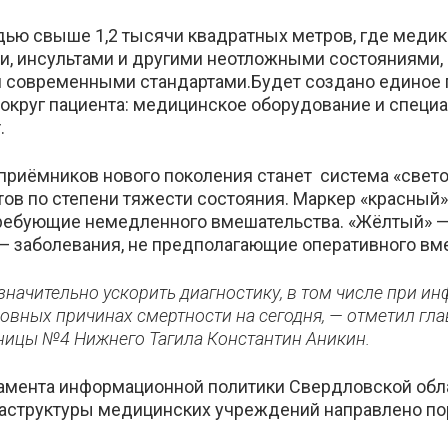
ью свыше 1,2 тысячи квадратных метров, где меди
и, инсультами и другими неотложными состояниями, 
 современными стандартами.Будет создано единое п
круг пациента: медицинское оборудование и специа
.
риёмников нового поколения станет система «свет
ов по степени тяжести состояния. Маркер «красный» 
ребующие немедленного вмешательства. «Жёлтый» — 
— заболевания, не предполагающие оперативного вм
начительно ускорить диагностику, в том числе при ин
новных причинах смертности на сегодня
, — отметил гл
ницы №4 Нижнего Тагила Константин Аникин.
мента информационной политики Свердловской облас
аструктуры медицинских учреждений направлено пор