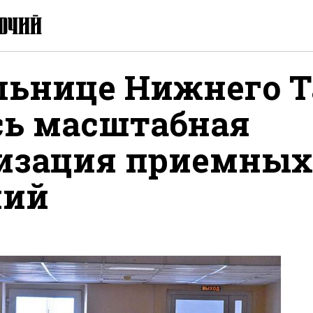
льнице Нижнего 
сь масштабная
изация приемных
ний
литься