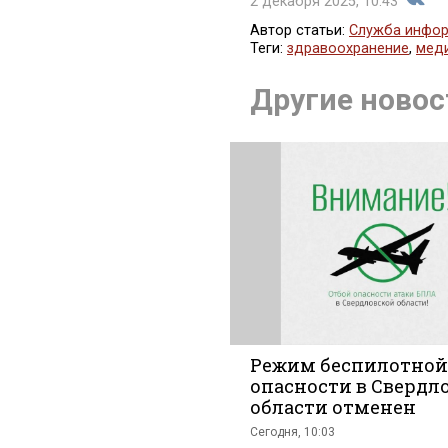
2 декабря 2025, 10:43
Автор статьи:
Служба инфор
Теги:
здравоохранение
,
мед
Поде
Другие новос
во
Режим беспилотной
опасности в Свердл
области отменен
Вконт
Сегодня, 10:03