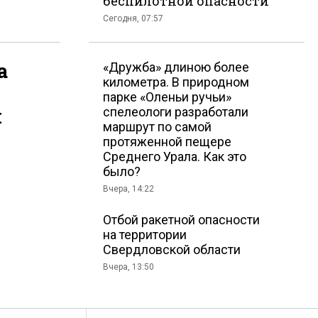
беспилотной опасности
Сегодня, 07:57
а
«Дружба» длиною более
километра. В природном
парке «Оленьи ручьи»
й
спелеологи разработали
маршрут по самой
протяженной пещере
Среднего Урала. Как это
было?
в
Вчера, 14:22
Отбой ракетной опасности
на территории
Свердловской области
Вчера, 13:50