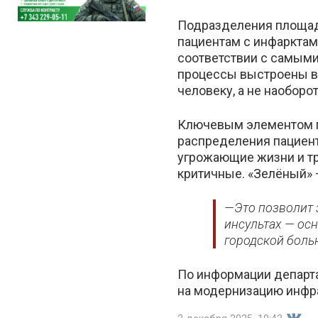
Подразделения площад
пациентам с инфарктам
соответствии с самыми
процессы выстроены во
человеку, а не наоборот
Ключевым элементом п
распределения пациент
угрожающие жизни и т
критичные. «Зелёный» 
—Это позволит з
инсультах — ос
городской боль
По информации департа
на модернизацию инфр