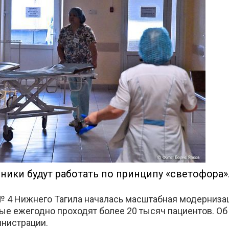
акте
ики будут работать по принципу «светофора»
№ 4 Нижнего Тагила началась масштабная модерниза
рые ежегодно проходят более 20 тысяч пациентов. Об
нистрации.