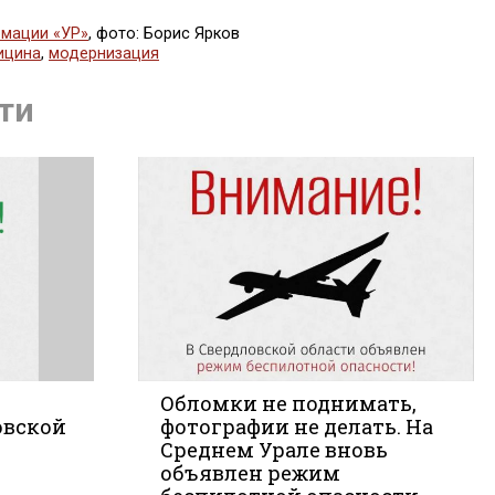
мации «УР»
, фото: Борис Ярков
ицина
,
модернизация
литься
ти
Обломки не поднимать,
овской
фотографии не делать. На
Среднем Урале вновь
акте
объявлен режим