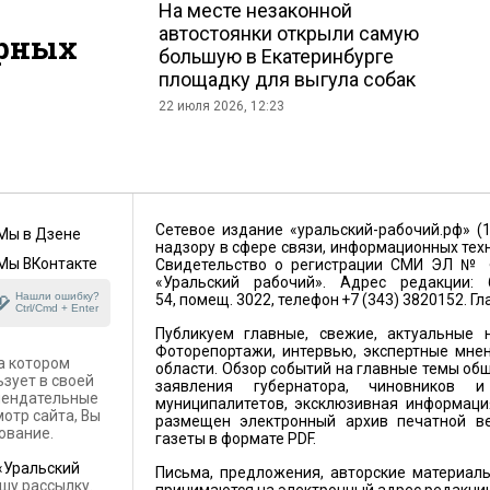
На месте незаконной
автостоянки открыли самую
рных
большую в Екатеринбурге
площадку для выгула собак
22 июля 2026, 12:23
Сетевое издание «уральский-рабочий.рф» (
Мы в Дзене
надзору в сфере связи, информационных тех
Мы ВКонтакте
Свидетельство о регистрации СМИ ЭЛ № ФС
«Уральский рабочий». Адрес редакции: 6
Нашли ошибку?
54, помещ. 3022, телефон +7 (343) 3820152. Г
Ctrl/Cmd + Enter
Публикуем главные, свежие, актуальные н
Фоторепортажи, интервью, экспертные мнен
а котором
области. Обзор событий на главные темы общ
ьзует в своей
заявления губернатора, чиновников 
омендательные
муниципалитетов, эксклюзивная информация
отр сайта, Вы
размещен электронный архив печатной ве
ование.
газеты в формате PDF.
«Уральский
Письма, предложения, авторские материалы
шу рассылку.
принимаются на электронный адрес редакци