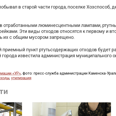
побывал в старой части города, поселке Хозспособ, 
ов отработанными люминесцентными лампами, ртутн
ейками. Эти виды отходов относятся к первому и вт
ь их с общим мусором запрещено.
 приемный пункт ртутьсодержащих отходов будет р
й города известила администрация муниципального ок
мации «УР»
, фото: пресс-служба администрации Каменска-Урал
тходы
,
утилизация
литься
ти