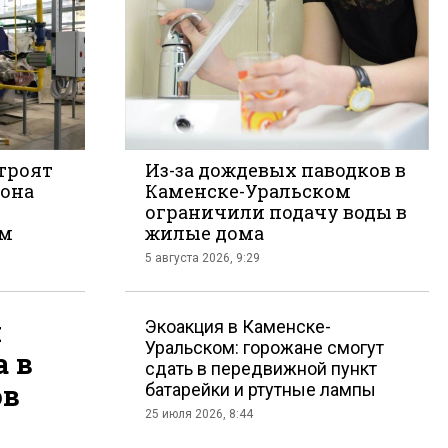
строят
Из-за дождевых паводков в
 она
Каменске-Уральском
ограничили подачу воды в
акте
ем
жилые дома
5 августа 2026, 9:29
я
Экоакция в Каменске-
Уральском: горожане смогут
а в
сдать в передвижной пункт
ов
батарейки и ртутные лампы
25 июля 2026, 8:44