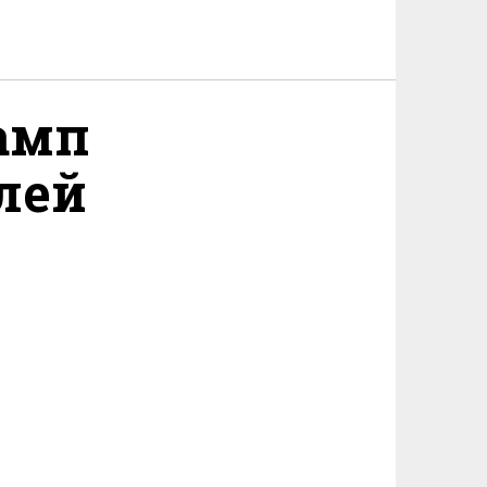
амп
лей