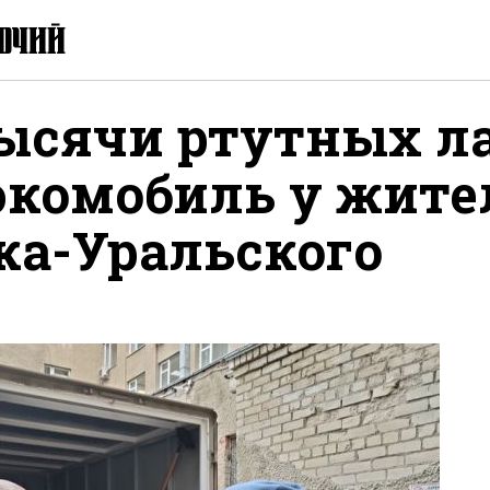
тысячи ртутных л
экомобиль у жите
ка-Уральского
литься