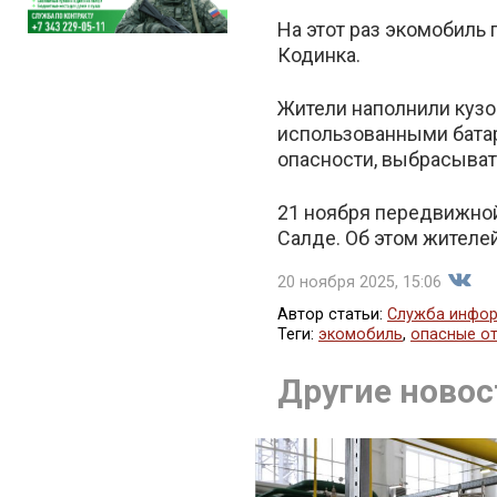
На этот раз экомобиль 
Кодинка.
Жители наполнили куз
использованными батар
опасности, выбрасыват
21 ноября передвижной
Салде. Об этом жителе
20 ноября 2025, 15:06
Автор статьи:
Служба инфор
Теги:
экомобиль
,
опасные о
Поде
Другие новос