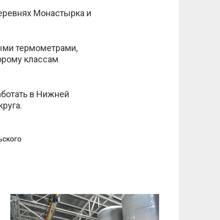
деревнях Монастырка и
ыми термометрами,
орому классам
аботать в Нижней
руга.
ьского