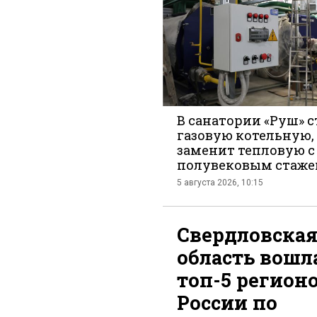
во
В санатории «Руш» 
газовую котельную,
заменит тепловую с
Вконт
полувековым стаж
5 августа 2026, 10:15
Свердловска
область вошл
топ-5 регион
России по