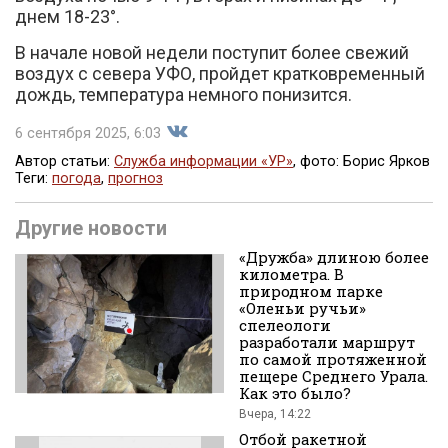
днем 18-23°.
В начале новой недели поступит более свежий
воздух с севера УФО, пройдет кратковременный
дождь, температура немного понизится.
6 сентября 2025, 6:03
Автор статьи:
Служба информации «УР»
, фото: Борис Ярков
Теги:
погода
,
прогноз
Поделиться
Другие новости
«Дружба» длиною более
километра. В
природном парке
«Оленьи ручьи»
спелеологи
разработали маршрут
по самой протяженной
пещере Среднего Урала.
во
Как это было?
Вчера, 14:22
Отбой ракетной