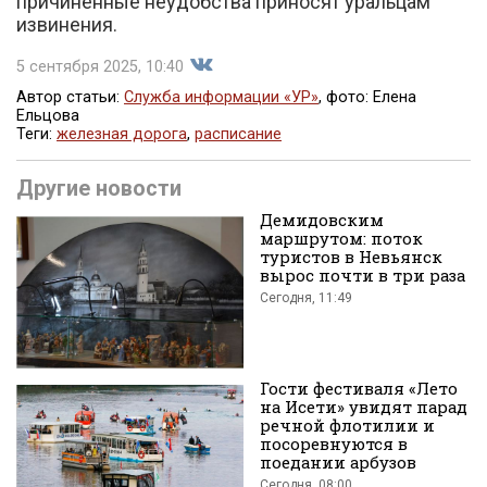
причиненные неудобства приносят уральцам
извинения.
5 сентября 2025, 10:40
Автор статьи:
Служба информации «УР»
, фото: Елена
Ельцова
Теги:
железная дорога
,
расписание
Поделиться
Другие новости
Демидовским
маршрутом: поток
туристов в Невьянск
вырос почти в три раза
Сегодня, 11:49
во
Гости фестиваля «Лето
на Исети» увидят парад
речной флотилии и
посоревнуются в
поедании арбузов
Сегодня, 08:00