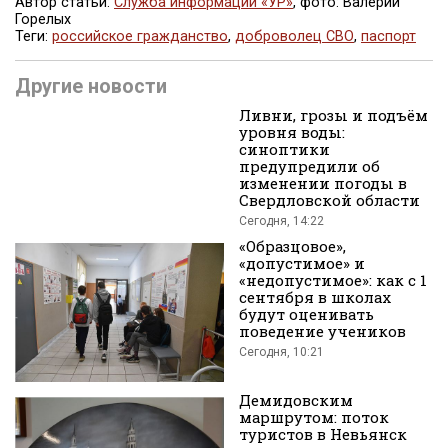
Автор статьи:
Служба информации «УР»
, фото: Валерий
Горелых
Теги:
российское гражданство
,
доброволец СВО
,
паспорт
Поделиться
Другие новости
Ливни, грозы и подъём
уровня воды:
синоптики
предупредили об
изменении погоды в
Свердловской области
во
Сегодня, 14:22
«Образцовое»,
«допустимое» и
«недопустимое»: как с 1
сентября в школах
будут оценивать
поведение учеников
Сегодня, 10:21
Вконтакте
Демидовским
маршрутом: поток
туристов в Невьянск