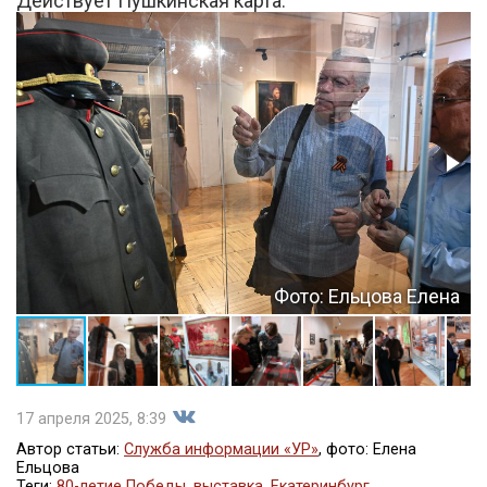
Действует Пушкинская карта.
Фото: Ельцова Елена
17 апреля 2025, 8:39
Автор статьи:
Служба информации «УР»
, фото: Елена
Ельцова
Теги:
80-летие Победы
,
выставка
,
Екатеринбург